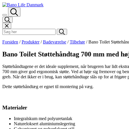
Spring til indhold
Søk i Bano Life
Forsiden
/
Produkter
/
Badeværelse
/
Tilbehør
/
Bano Toilet Støttehå
Bano Toilet Støttehåndtag 700 mm med høj
Støttehåndtagene er det ideale supplement, når brugeren har lidt ekstr
700 mm giver god ergonomisk støtte. Ved at bøje sig fremover og benyt
greb. Når det ikker er i brug, kan støttehåndtage slås op for at frigøre
Dette støttehåndtæg er egnet til montering på væg.
Materialer
Integralskum med polyuretanlak
Natureloksert aluminiumslegering
Galvaniseret og pulverlakeret stål