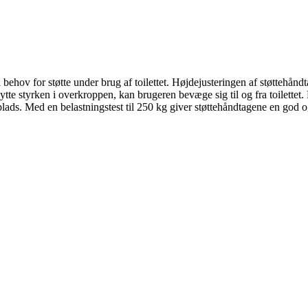
a behov for støtte under brug af toilettet. Højdejusteringen af støttehå
te styrken i overkroppen, kan brugeren bevæge sig til og fra toilettet. 
 plads. Med en belastningstest til 250 kg giver støttehåndtagene en god og