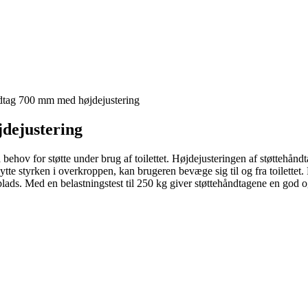
ndtag 700 mm med højdejustering
dejustering
a behov for støtte under brug af toilettet. Højdejusteringen af støttehå
te styrken i overkroppen, kan brugeren bevæge sig til og fra toilettet. 
 plads. Med en belastningstest til 250 kg giver støttehåndtagene en god og