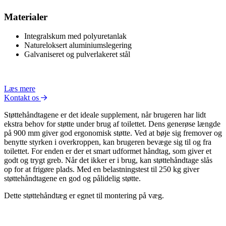
Materialer
Integralskum med polyuretanlak
Natureloksert aluminiumslegering
Galvaniseret og pulverlakeret stål
Læs mere
Kontakt os
Støttehåndtagene er det ideale supplement, når brugeren har lidt
ekstra behov for støtte under brug af toilettet. Dens generøse længde
på 900 mm giver god ergonomisk støtte. Ved at bøje sig fremover og
benytte styrken i overkroppen, kan brugeren bevæge sig til og fra
toilettet. For enden er der et smart udformet håndtag, som giver et
godt og trygt greb. Når det ikker er i brug, kan støttehåndtage slås
op for at frigøre plads. Med en belastningstest til 250 kg giver
støttehåndtagene en god og pålidelig støtte.
Dette støttehåndtæg er egnet til montering på væg.