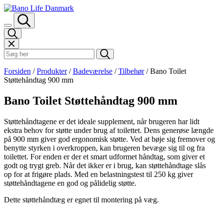
Spring til indhold
Søk i Bano Life
Forsiden
/
Produkter
/
Badeværelse
/
Tilbehør
/
Bano Toilet
Støttehåndtag 900 mm
Bano Toilet Støttehåndtag 900 mm
Støttehåndtagene er det ideale supplement, når brugeren har lidt
ekstra behov for støtte under brug af toilettet. Dens generøse længde
på 900 mm giver god ergonomisk støtte. Ved at bøje sig fremover og
benytte styrken i overkroppen, kan brugeren bevæge sig til og fra
toilettet. For enden er der et smart udformet håndtag, som giver et
godt og trygt greb. Når det ikker er i brug, kan støttehåndtage slås
op for at frigøre plads. Med en belastningstest til 250 kg giver
støttehåndtagene en god og pålidelig støtte.
Dette støttehåndtæg er egnet til montering på væg.