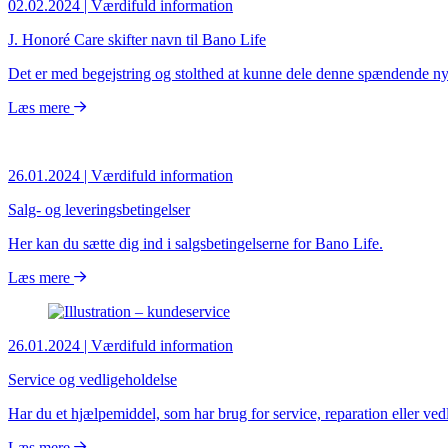
02.02.2024
| Værdifuld information
J. Honoré Care skifter navn til Bano Life
Det er med begejstring og stolthed at kunne dele denne spændende ny
Læs mere
26.01.2024
| Værdifuld information
Salg- og leveringsbetingelser
Her kan du sætte dig ind i salgsbetingelserne for Bano Life.
Læs mere
26.01.2024
| Værdifuld information
Service og vedligeholdelse
Har du et hjælpemiddel, som har brug for service, reparation eller ved
Læs mere