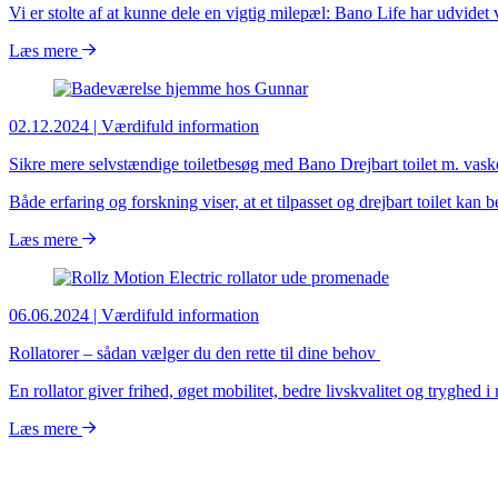
Vi er stolte af at kunne dele en vigtig milepæl: Bano Life har udvidet 
Læs mere
02.12.2024
| Værdifuld information
Sikre mere selvstændige toiletbesøg med Bano Drejbart toilet m. vask
Både erfaring og forskning viser, at et tilpasset og drejbart toilet kan
Læs mere
06.06.2024
| Værdifuld information
Rollatorer – sådan vælger du den rette til dine behov
En rollator giver frihed, øget mobilitet, bedre livskvalitet og tryghed
Læs mere