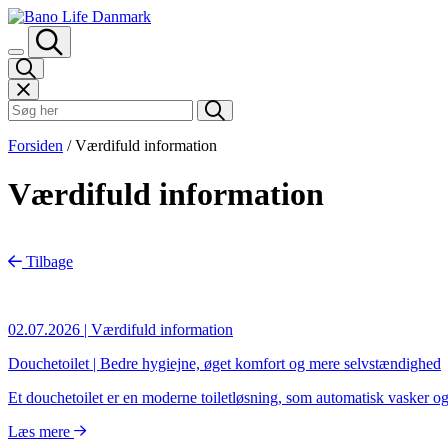
Spring til indhold
Søk i Bano Life
Forsiden
/
Værdifuld information
Værdifuld information
Artikler
Tilbage
kategori
filter
02.07.2026
| Værdifuld information
Douchetoilet | Bedre hygiejne, øget komfort og mere selvstændighed
Et douchetoilet er en moderne toiletløsning, som automatisk vasker og t
Læs mere