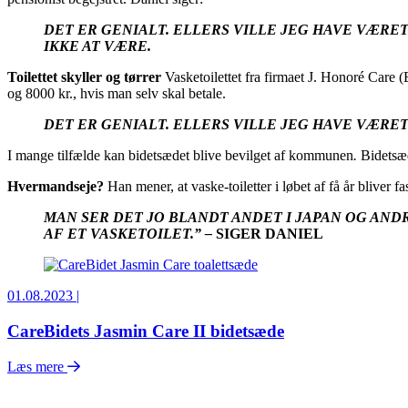
DET ER GENIALT. ELLERS VILLE JEG HAVE VÆRE
IKKE AT VÆRE.
Toilettet skyller og tørrer
Vasketoilettet fra firmaet J. Honoré Care 
og 8000 kr., hvis man selv skal betale.
DET ER GENIALT. ELLERS VILLE JEG HAVE VÆR
I mange tilfælde kan bidetsædet blive bevilget af kommunen
.
Bidetsæd
Hvermandseje?
Han mener, at vaske-toiletter i løbet af få år bliver 
MAN SER DET JO BLANDT ANDET I JAPAN OG AND
AF ET VASKETOILET.” –
SIGER DANIEL
01.08.2023 |
CareBidets Jasmin Care II bidetsæde
Læs mere