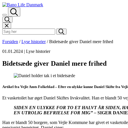
Spring til indhold
Søk i Bano Life
Forsiden
/
Lyse historier
/
Bidetsæde giver Daniel mere frihed
01.01.2024
| Lyse historier
Bidetsæde giver Daniel mere frihed
Artikel fra Vejle Amts Folkeblad –
Efter en ulykke kunne Daniel Skifte fra Vejl
Et vasketoilet har øget Daniel Skiftes livskvalitet. Han er blandt 50 ve
SIDEN EN ULYKKE FOR TO ET HALVT ÅR SIDEN, H
EN UTROLIG BEFRIELSE FOR MIG” –
SIGER DANIE
Han er blandt 50 borgere, som Vejle Kommune har givet et vasketoilet
pensionist begejstret. Daniel siger: