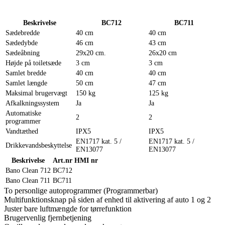
Beskrivelse
BC712
BC711
Sædebredde
40 cm
40 cm
Sædedybde
46 cm
43 cm
Sædeåbning
29x20 cm.
26x20 cm
Højde på toiletsæde
3 cm
3 cm
Samlet bredde
40 cm
40 cm
Samlet længde
50 cm
47 cm
Maksimal brugervægt
150 kg
125 kg
Afkalkningssystem
Ja
Ja
Automatiske
2
2
programmer
Vandtæthed
IPX5
IPX5
EN1717 kat. 5 /
EN1717 kat. 5 /
Drikkevandsbeskyttelse
EN13077
EN13077
Beskrivelse
Art.nr
HMI nr
Bano Clean 712
BC712
Bano Clean 711
BC711
To personlige autoprogrammer (Programmerbar)
Multifunktionsknap på siden af enhed til aktivering af auto 1 og 2
Juster bare luftmængde for tørrefunktion
Brugervenlig fjernbetjening