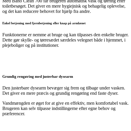
Med Bano Clean 700 får brugeren automatisk vask og tørring efter
toiletbesøget. Det giver en mere hygiejnisk og behagelig oplevelse,
og det kan reducere behovet for hjælp fra andre.
Enkel betjening med fjernbetjening eller knap på armlænet
Funktionerne er nemme at bruge og kan tilpasses den enkelte bruger.
Dette gør skylle- og tørresædet særdeles velegnet både i hjemmet, i
plejeboliger og på institutioner.
Grundig rengøring med justerbar dysearm
Den justerbare dysearm bevæger sig frem og tilbage under vasken.
Det giver en mere præcis og grundig rengøring end faste dyser.
Vandmængden er øget for at give en effektiv, men komfortabel vask.
Brugeren kan selv tilpasse indstillingerne efter egne behov og
præferencer.