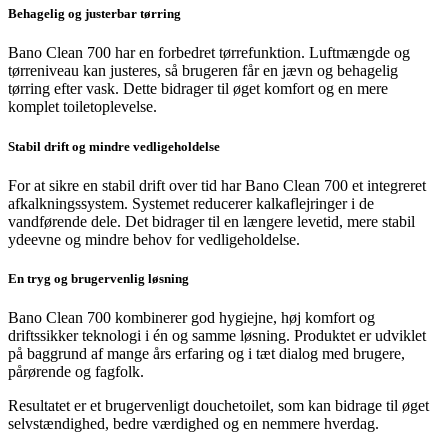
Behagelig og justerbar tørring
Bano Clean 700 har en forbedret tørrefunktion. Luftmængde og
tørreniveau kan justeres, så brugeren får en jævn og behagelig
tørring efter vask. Dette bidrager til øget komfort og en mere
komplet toiletoplevelse.
Stabil drift og mindre vedligeholdelse
For at sikre en stabil drift over tid har Bano Clean 700 et integreret
afkalkningssystem. Systemet reducerer kalkaflejringer i de
vandførende dele. Det bidrager til en længere levetid, mere stabil
ydeevne og mindre behov for vedligeholdelse.
En tryg og brugervenlig løsning
Bano Clean 700 kombinerer god hygiejne, høj komfort og
driftssikker teknologi i én og samme løsning. Produktet er udviklet
på baggrund af mange års erfaring og i tæt dialog med brugere,
pårørende og fagfolk.
Resultatet er et brugervenligt douchetoilet, som kan bidrage til øget
selvstændighed, bedre værdighed og en nemmere hverdag.