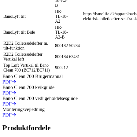
18-A2-
B
HR-
https://banolife.dk/app/upload
BanoLyft tilt
TL-18-
elektrisk-toiletloefter-set-fra-s
A2
HR-
BanoLyft tilt Bidè
TL-18-
A2-B
R2D2 Toiletsædeløfter m.
800182
50784
tilt-funktion
R2D2 Toiletsædeløfter
800184
63481
Vertikal løft
Top Løft Vertikal til Bano
900212
Clean 700 (BC712/BC711)
Bano Clean 700 Brugermanual
PDF
Bano Clean 700 kvikguide
PDF
Bano Clean 700 vedligeholdelsesguide
PDF
Monteringsvejledning
PDF
Produktfordele