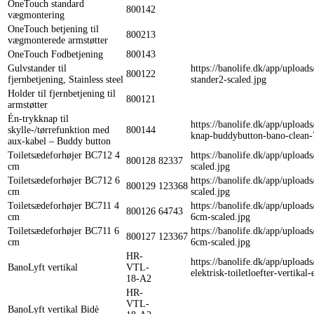
OneTouch standard
800142
vægmontering
OneTouch betjening til
800213
vægmonterede armstøtter
OneTouch Fodbetjening
800143
Gulvstander til
https://banolife.dk/app/upload
800122
fjernbetjening, Stainless steel
stander2-scaled.jpg
Holder til fjernbetjening til
800121
armstøtter
Én-trykknap til
https://banolife.dk/app/upload
skylle-/tørrefunktion med
800144
knap-buddybutton-bano-clean-
aux-kabel – Buddy button
Toiletsædeforhøjer BC712 4
https://banolife.dk/app/upload
800128
82337
cm
scaled.jpg
Toiletsædeforhøjer BC712 6
https://banolife.dk/app/upload
800129
123368
cm
scaled.jpg
Toiletsædeforhøjer BC711 4
https://banolife.dk/app/upload
800126
64743
cm
6cm-scaled.jpg
Toiletsædeforhøjer BC711 6
https://banolife.dk/app/upload
800127
123367
cm
6cm-scaled.jpg
HR-
https://banolife.dk/app/upload
BanoLyft vertikal
VTL-
elektrisk-toiletloefter-vertik
18-A2
HR-
VTL-
BanoLyft vertikal Bidè