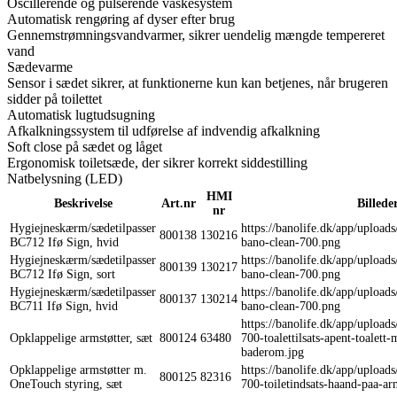
Oscillerende og pulserende vaskesystem
Automatisk rengøring af dyser efter brug
Gennemstrømningsvandvarmer, sikrer uendelig mængde tempereret
vand
Sædevarme
Sensor i sædet sikrer, at funktionerne kun kan betjenes, når brugeren
sidder på toilettet
Automatisk lugtudsugning
Afkalkningssystem til udførelse af indvendig afkalkning
Soft close på sædet og låget
Ergonomisk toiletsæde, der sikrer korrekt siddestilling
Natbelysning (LED)
HMI
Beskrivelse
Art.nr
Billede
nr
Hygiejneskærm/sædetilpasser
https://banolife.dk/app/upload
800138
130216
BC712 Ifø Sign, hvid
bano-clean-700.png
Hygiejneskærm/sædetilpasser
https://banolife.dk/app/upload
800139
130217
BC712 Ifø Sign, sort
bano-clean-700.png
Hygiejneskærm/sædetilpasser
https://banolife.dk/app/upload
800137
130214
BC711 Ifø Sign, hvid
bano-clean-700.png
https://banolife.dk/app/upload
Opklappelige armstøtter, sæt
800124
63480
700-toalettilsats-apent-toalett-
baderom.jpg
Opklappelige armstøtter m.
https://banolife.dk/app/upload
800125
82316
OneTouch styring, sæt
700-toiletindsats-haand-paa-arm