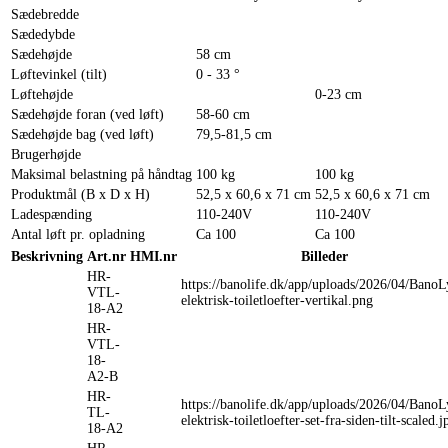
Sædebredde
Sædedybde
Sædehøjde
58 cm
Løftevinkel (tilt)
0 - 33 °
Løftehøjde
0-23 cm
Sædehøjde foran (ved løft)
58-60 cm
Sædehøjde bag (ved løft)
79,5-81,5 cm
Brugerhøjde
Maksimal belastning på håndtag
100 kg
100 kg
Produktmål (B x D x H)
52,5 x 60,6 x 71 cm
52,5 x 60,6 x 71 cm
Ladespænding
110-240V
110-240V
Antal løft pr. opladning
Ca 100
Ca 100
Beskrivning
Art.nr
HMI.nr
Billeder
HR-
https://banolife.dk/app/uploads/2026/04/BanoL
VTL-
elektrisk-toiletloefter-vertikal.png
18-A2
HR-
VTL-
18-
A2-B
HR-
https://banolife.dk/app/uploads/2026/04/BanoL
TL-
elektrisk-toiletloefter-set-fra-siden-tilt-scaled.j
18-A2