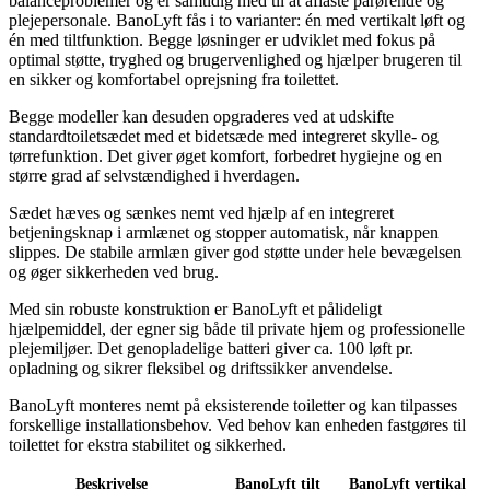
balanceproblemer og er samtidig med til at aflaste pårørende og
plejepersonale. BanoLyft fås i to varianter: én med vertikalt løft og
én med tiltfunktion. Begge løsninger er udviklet med fokus på
optimal støtte, tryghed og brugervenlighed og hjælper brugeren til
en sikker og komfortabel oprejsning fra toilettet.
Begge modeller kan desuden opgraderes ved at udskifte
standardtoiletsædet med et bidetsæde med integreret skylle- og
tørrefunktion. Det giver øget komfort, forbedret hygiejne og en
større grad af selvstændighed i hverdagen.
Sædet hæves og sænkes nemt ved hjælp af en integreret
betjeningsknap i armlænet og stopper automatisk, når knappen
slippes. De stabile armlæn giver god støtte under hele bevægelsen
og øger sikkerheden ved brug.
Med sin robuste konstruktion er BanoLyft et pålideligt
hjælpemiddel, der egner sig både til private hjem og professionelle
plejemiljøer. Det genopladelige batteri giver ca. 100 løft pr.
opladning og sikrer fleksibel og driftssikker anvendelse.
BanoLyft monteres nemt på eksisterende toiletter og kan tilpasses
forskellige installationsbehov. Ved behov kan enheden fastgøres til
toilettet for ekstra stabilitet og sikkerhed.
Beskrivelse
BanoLyft tilt
BanoLyft vertikal