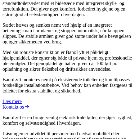
standardtoiletsædet med et bidetsæde med integreret skylle- og
tørrefunktion. Det giver øget komfort, forbedret hygiejne og en
større grad af selvstændighed i hverdagen.
Sædet hæves og sænkes nemt ved hjælp af en integreret
betjeningsknap i armlænet og stopper automatisk, når knappen
slippes. De stabile armlæn giver god støtte under hele bevægelsen
og øger sikkerheden ved brug.
Med sin robuste konstruktion er BanoLyft et pålideligt
hjælpemiddel, der egner sig både til private hjem og professionelle
plejemiljøer. Det genopladelige batteri giver ca. 100 løft pr.
opladning og sikrer fleksibel og driftssikker anvendelse.
BanoLyft monteres nemt på eksisterende toiletter og kan tilpasses
forskellige installationsbehov. Ved behov kan enheden fastgøres til
toilettet for ekstra stabilitet og sikkerhed.
Læs mere
Kontakt os
BanoLyft er en brugervenlig elektrisk toiletløfter, der øger tryghed,
komfort og selvstændighed i hverdagen.
Løsningen er udviklet til personer med nedsat mobilitet eller