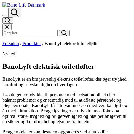
Spring til indhold
Søk i Bano Life
Forsiden
/
Produkter
/
BanoLyft elektrisk toiletløfter
Nyhed
BanoLyft elektrisk toiletløfter
BanoLyft er en brugervenlig elektrisk toiletløfter, der øger tryghed,
komfort og selvstændighed i hverdagen.
Løsningen er udviklet til personer med nedsat mobilitet eller
balanceproblemer og er samtidig med til at aflaste pårørende og
plejepersonale. BanoLyft fås i to varianter: én med vertikalt løft og
én med tiltfunktion. Begge løsninger er udviklet med fokus på
optimal støtte, tryghed og brugervenlighed og hjælper brugeren til
en sikker og komfortabel oprejsning fra toilettet.
Begge modeller kan desuden opgraderes ved at udskifte