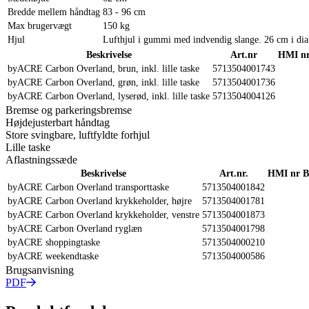
Bredde mellem håndtag
83 - 96 cm
Max brugervægt
150 kg
Hjul
Lufthjul i gummi med indvendig slange. 26 cm i di
Beskrivelse
Art.nr
HMI nr
byACRE Carbon Overland, brun, inkl. lille taske
5713504001743
byACRE Carbon Overland, grøn, inkl. lille taske
5713504001736
byACRE Carbon Overland, lyserød, inkl. lille taske
5713504004126
Bremse og parkeringsbremse
Højdejusterbart håndtag
Store svingbare, luftfyldte forhjul
Lille taske
Aflastningssæde
Beskrivelse
Art.nr.
HMI nr
B
byACRE Carbon Overland transporttaske
5713504001842
byACRE Carbon Overland krykkeholder, højre
5713504001781
byACRE Carbon Overland krykkeholder, venstre
5713504001873
byACRE Carbon Overland ryglæn
5713504001798
byACRE shoppingtaske
5713504000210
byACRE weekendtaske
5713504000586
Brugsanvisning
PDF