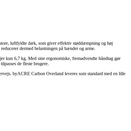
tore, luftfyldte dæk, som giver effektiv støddæmpning og høj
og reducerer dermed belastningen på hænder og arme.
 vejer kun 6,7 kg. Med sine ergonomiske, fremadvendte håndtag gør
ilpasses de fleste brugere.
dervejs. byACRE Carbon Overland leveres som standard med en lille