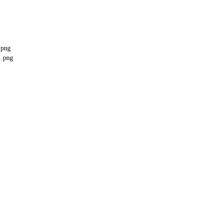
.png
1.png