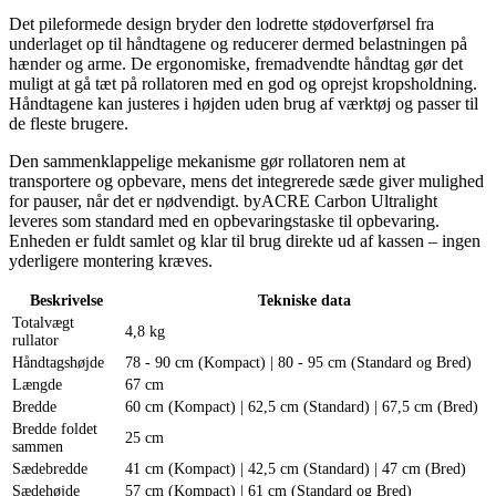
Det pileformede design bryder den lodrette stødoverførsel fra
underlaget op til håndtagene og reducerer dermed belastningen på
hænder og arme. De ergonomiske, fremadvendte håndtag gør det
muligt at gå tæt på rollatoren med en god og oprejst kropsholdning.
Håndtagene kan justeres i højden uden brug af værktøj og passer til
de fleste brugere.
Den sammenklappelige mekanisme gør rollatoren nem at
transportere og opbevare, mens det integrerede sæde giver mulighed
for pauser, når det er nødvendigt. byACRE Carbon Ultralight
leveres som standard med en
opbevaringstaske
til opbevaring.
Enheden er fuldt samlet og klar til brug direkte ud af kassen – ingen
yderligere montering kræves.
Beskrivelse
Tekniske data
Totalvægt
4,8 kg
rullator
Håndtagshøjde
78 - 90 cm (Kompact) | 80 - 95 cm (Standard og Bred)
Længde
67 cm
Bredde
60 cm (Kompact) | 62,5 cm (Standard) | 67,5 cm (Bred)
Bredde foldet
25 cm
sammen
Sædebredde
41 cm (Kompact) | 42,5 cm (Standard) | 47 cm (Bred)
Sædehøjde
57 cm (Kompact) | 61 cm (Standard og Bred)