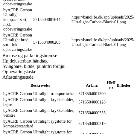
opbevaringstaske
byACRE Carbon
Ultralight
https://banolife.dk/app/uploads/202
kompact, sort,
5713504001644
Ultralight-Carbon-Black-01.png
inkl.
opbevaringstaske
byACRE Carbon
Ultralight bred,
https://banolife.dk/app/uploads/202
5713504000203
sort, inkl.
Ultralight-Carbon-Black-01.png
opbevaringstaske
Bremse og parkeringsbremse
Højdejusterbart håndtag
Svingbare, bløde, punktfri forhjul
Opbevaringstaske
Aflastningssæde
HMI
Beskrivelse
Art.nr.
Billeder
nr
byACRE Carbon Ultralight transporttaske
5713504001590
byACRE Carbon Ultralight krykkeholder,
5713504000128
højre
byACRE Carbon Ultralight krykkeholder,
5713504000555
venstre
byACRE Carbon Ultralight rygstøtte for
5713504000319
kompakt/standard
byACRE Carbon Ultralight rygstøtte for