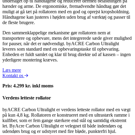
underlaget op til håndtagene og reducerer dermed belastningen på
hænder og arme. De ergonomiske, fremadvendte håndtag gør det
muligt at gå tæt på rollatoren med en god og oprejst kropsholdning.
Håndtagene kan justeres i højden uden brug af værktøj og passer til
de fleste brugere.
Den sammenklappelige mekanisme gør rollatoren nem at
transportere og opbevare, mens det integrerede sæde giver mulighed
for pauser, når det er nødvendigt. byACRE Carbon Ultralight
leveres som standard med en
opbevaringstaske
til opbevaring.
Enheden er fuldt samlet og klar til brug direkte ud af kassen – ingen
yderligere montering kræves.
Læs mere
Kontakt os
Pris: 4.299 kr. inkl moms
Verdens letteste rollator
byACRE Carbon Ultralight er verdens letteste rollator med en vægt
på kun 4,8 kg. Rollatoren er konstrueret med en ultrastærk ramme i
kulfiber, som er fem gange stærkere end stål og samtidig ekstremt
let. ByAcre Carbon Ultralight er velegnet til både indendørs og
udendørs brug og er udstyret med fire bløde, punkterfri hjul.