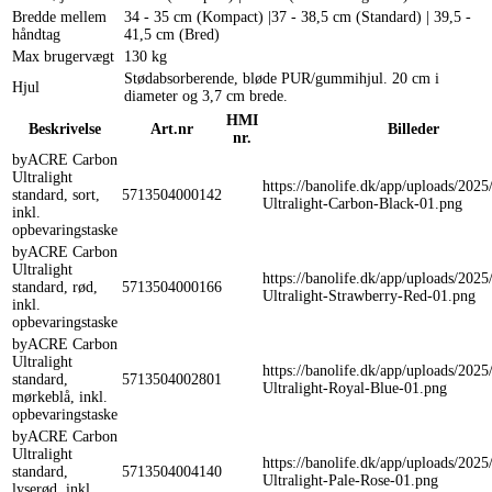
Bredde mellem
34 - 35 cm (Kompact) |37 - 38,5 cm (Standard) | 39,5 -
håndtag
41,5 cm (Bred)
Max brugervægt
130 kg
Stødabsorberende, bløde PUR/gummihjul. 20 cm i
Hjul
diameter og 3,7 cm brede.
HMI
Beskrivelse
Art.nr
Billeder
nr.
byACRE Carbon
Ultralight
https://banolife.dk/app/uploads/202
standard, sort,
5713504000142
Ultralight-Carbon-Black-01.png
inkl.
opbevaringstaske
byACRE Carbon
Ultralight
https://banolife.dk/app/uploads/202
standard, rød,
5713504000166
Ultralight-Strawberry-Red-01.png
inkl.
opbevaringstaske
byACRE Carbon
Ultralight
https://banolife.dk/app/uploads/202
standard,
5713504002801
Ultralight-Royal-Blue-01.png
mørkeblå, inkl.
opbevaringstaske
byACRE Carbon
Ultralight
https://banolife.dk/app/uploads/202
standard,
5713504004140
Ultralight-Pale-Rose-01.png
lyserød, inkl.