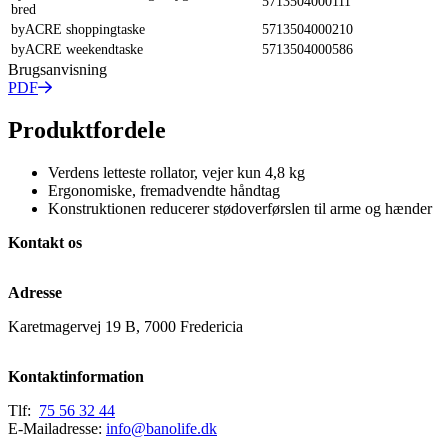
5713504000111
bred
byACRE shoppingtaske
5713504000210
byACRE weekendtaske
5713504000586
Brugsanvisning
PDF
Produktfordele
Verdens letteste rollator, vejer kun 4,8 kg
Ergonomiske, fremadvendte håndtag
Konstruktionen reducerer stødoverførslen til arme og hænder
Kontakt os
Adresse
Karetmagervej 19 B, 7000 Fredericia
Kontaktinformation
Tlf:
75 56 32 44
E-Mailadresse:
info@banolife.dk