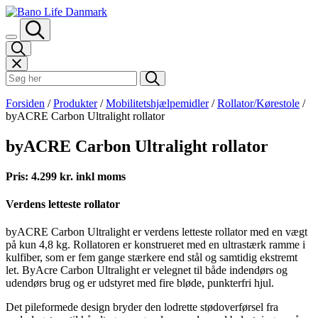
Spring til indhold
Søk i Bano Life
Forsiden
/
Produkter
/
Mobilitetshjælpemidler
/
Rollator/Kørestole
/
byACRE Carbon Ultralight rollator
byACRE Carbon Ultralight rollator
Pris: 4.299 kr. inkl moms
Verdens letteste rollator
byACRE Carbon Ultralight er verdens letteste rollator med en vægt
på kun 4,8 kg. Rollatoren er konstrueret med en ultrastærk ramme i
kulfiber, som er fem gange stærkere end stål og samtidig ekstremt
let. ByAcre Carbon Ultralight er velegnet til både indendørs og
udendørs brug og er udstyret med fire bløde, punkterfri hjul.
Det pileformede design bryder den lodrette stødoverførsel fra