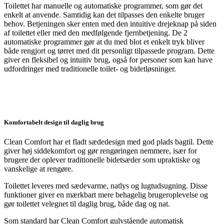
Toilettet har manuelle og automatiske programmer, som gør det
enkelt at anvende. Samtidig kan det tilpasses den enkelte bruger
behov. Betjeningen sker enten med den intuitive drejeknap på siden
af toilettet eller med den medfølgende fjernbetjening. De 2
automatiske programmer gør at du med blot et enkelt tryk bliver
både rengjort og tørret med dit personligt tilpassede program. Dette
giver en fleksibel og intuitiv brug, også for personer som kan have
udfordringer med traditionelle toilet- og bidetløsninger.
Komfortabelt design til daglig brug
Clean Comfort har et fladt sædedesign med god plads bagtil. Dette
giver høj siddekomfort og gør rengøringen nemmere, især for
brugere der oplever traditionelle bidetsæder som upraktiske og
vanskelige at rengøre.
Toilettet leveres med sædevarme, natlys og lugtudsugning. Disse
funktioner giver en mærkbart mere behagelig brugeroplevelse og
gør toilettet velegnet til daglig brug, både dag og nat.
Som standard har Clean Comfort gulvstående automatisk