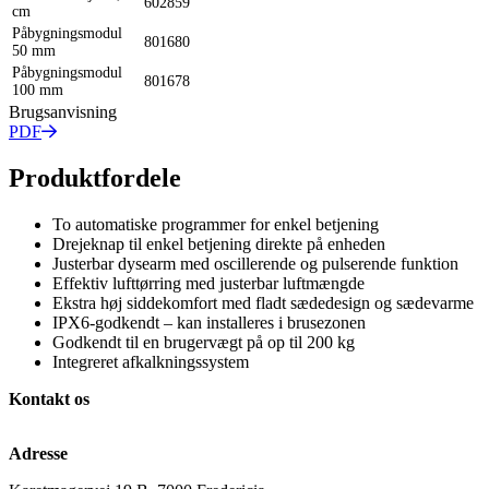
602859
cm
Påbygningsmodul
801680
50 mm
Påbygningsmodul
801678
100 mm
Brugsanvisning
PDF
Produktfordele
To automatiske programmer for enkel betjening
Drejeknap til enkel betjening direkte på enheden
Justerbar dysearm med oscillerende og pulserende funktion
Effektiv lufttørring med justerbar luftmængde
Ekstra høj siddekomfort med fladt sædedesign og sædevarme
IPX6-godkendt – kan installeres i brusezonen
Godkendt til en brugervægt på op til 200 kg
Integreret afkalkningssystem
Kontakt os
Adresse