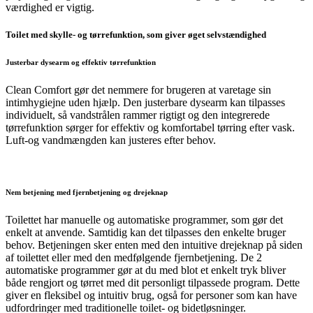
værdighed er vigtig.
Toilet med skylle- og tørrefunktion, som giver øget selvstændighed
Justerbar dysearm og effektiv tørrefunktion
Clean Comfort gør det nemmere for brugeren at varetage sin
intimhygiejne uden hjælp. Den justerbare dysearm kan tilpasses
individuelt, så vandstrålen rammer rigtigt og den integrerede
tørrefunktion sørger for effektiv og komfortabel tørring efter vask.
Luft-og vandmængden kan justeres efter behov.
Nem betjening med fjernbetjening og drejeknap
Toilettet har manuelle og automatiske programmer, som gør det
enkelt at anvende. Samtidig kan det tilpasses den enkelte bruger
behov. Betjeningen sker enten med den intuitive drejeknap på siden
af toilettet eller med den medfølgende fjernbetjening. De 2
automatiske programmer gør at du med blot et enkelt tryk bliver
både rengjort og tørret med dit personligt tilpassede program. Dette
giver en fleksibel og intuitiv brug, også for personer som kan have
udfordringer med traditionelle toilet- og bidetløsninger.