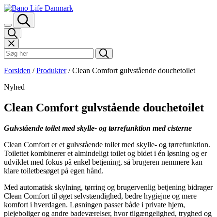
Spring til indhold
Søk i Bano Life
Forsiden
/
Produkter
/
Clean Comfort gulvstående douchetoilet
Nyhed
Clean Comfort gulvstående douchetoilet
Gulvstående toilet med skylle- og tørrefunktion med cisterne
Clean Comfort er et gulvstående toilet med skylle- og tørrefunktion.
Toilettet kombinerer et almindeligt toilet og bidet i én løsning og er
udviklet med fokus på enkel betjening, så brugeren nemmere kan
klare toiletbesøget på egen hånd.
Med automatisk skylning, tørring og brugervenlig betjening bidrager
Clean Comfort til øget selvstændighed, bedre hygiejne og mere
komfort i hverdagen. Løsningen passer både i private hjem,
plejeboliger og andre badeværelser, hvor tilgængelighed, tryghed og