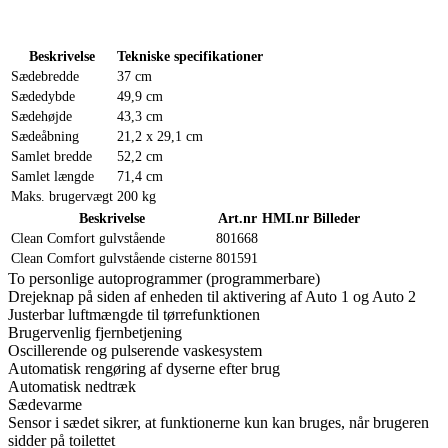
Beskrivelse
Tekniske specifikationer
Sædebredde
37 cm
Sædedybde
49,9 cm
Sædehøjde
43,3 cm
Sædeåbning
21,2 x 29,1 cm
Samlet bredde
52,2 cm
Samlet længde
71,4 cm
Maks. brugervægt
200 kg
Beskrivelse
Art.nr
HMI.nr
Billeder
Clean Comfort gulvstående
801668
Clean Comfort gulvstående cisterne
801591
To personlige autoprogrammer (programmerbare)
Drejeknap på siden af enheden til aktivering af Auto 1 og Auto 2
Justerbar luftmængde til tørrefunktionen
Brugervenlig fjernbetjening
Oscillerende og pulserende vaskesystem
Automatisk rengøring af dyserne efter brug
Automatisk nedtræk
Sædevarme
Sensor i sædet sikrer, at funktionerne kun kan bruges, når brugeren
sidder på toilettet