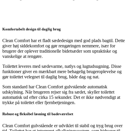
Komfortabelt design til daglig brug
Clean Comfort har et fladt sædedesign med god plads bagtil. Dette
giver høj siddekomfort og gør rengøringen nemmere, især for
brugere der oplever traditionelle bidetsæder som upraktiske og
vanskelige at rengøre.
Toilettet leveres med sædevarme, natlys og lugtudsugning. Disse
funktioner giver en mærkbart mere behagelig brugeroplevelse og
gør toilettet velegnet til daglig brug, både dag og nat.
Som standard har Clean Comfort gulvstående automatisk
udskylning. Når brugeren rejser sig fra sædet, skyller toilettet
automatisk ud efter cirka 15 sekunder. Det er ikke nødvendigt at
trykke på toilettet eller fjernbetjeningen.
Robust og fleksibel løsning til badeværelset
Clean Comfort gulvstående er udviklet til stabil og tryg brug over
tid. Toilettet har et integreret afkalkningssystem, som bidrager til