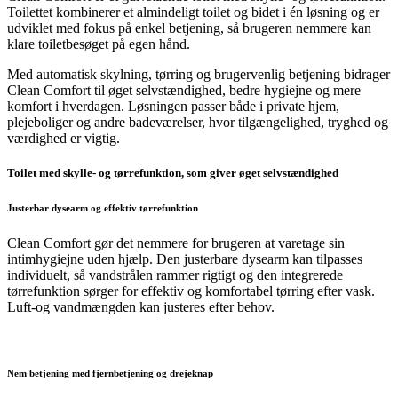
Toilettet kombinerer et almindeligt toilet og bidet i én løsning og er
udviklet med fokus på enkel betjening, så brugeren nemmere kan
klare toiletbesøget på egen hånd.
Med automatisk skylning, tørring og brugervenlig betjening bidrager
Clean Comfort til øget selvstændighed, bedre hygiejne og mere
komfort i hverdagen. Løsningen passer både i private hjem,
plejeboliger og andre badeværelser, hvor tilgængelighed, tryghed og
værdighed er vigtig.
Toilet med skylle- og tørrefunktion, som giver øget selvstændighed
Justerbar dysearm og effektiv tørrefunktion
Clean Comfort gør det nemmere for brugeren at varetage sin
intimhygiejne uden hjælp. Den justerbare dysearm kan tilpasses
individuelt, så vandstrålen rammer rigtigt og den integrerede
tørrefunktion sørger for effektiv og komfortabel tørring efter vask.
Luft-og vandmængden kan justeres efter behov.
Nem betjening med fjernbetjening og drejeknap