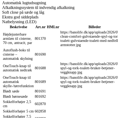
Automatisk lugtudsugning
Afkalkningssystem til indvendig afkalkning
Soft close på sæde og låg
Ekstra god siddeplads
Natbelysning (LED)
Beskrivelse
Art.nr
HMI.nr
Billeder
https://banolife.dk/app/uploads/2026/
Højdejusterbare
clean-comfort-gulvstaende-spyl-og-tor
armlæn til cisterne,
801370
toalett-gulvstaende-toalett-med-nedfel
70 cm, antracit, par
armstotter.jpg
Autoflush-boks til
cisterne –
801690
automatisk skylning
https://banolife.dk/app/uploads/2026/
OneTouch-knap til
801688
spyl-og-tork-toalett-bruker-betjener-
automatisk nedtræk
veggknapp.jpg
OneTouch-knap til
https://banolife.dk/app/uploads/2026/
automatisk
801689
spyl-og-tork-toalett-bruker-betjener-
skylle-/tørrefunktion
veggknapp.jpg
Blødt sæde
801691
Blødt børnesæde
801692
Sokkelforhøjer 2,5
602870
cm
Sokkelforhøjer 5 cm
602858
Sokkelforhøjer 7,5