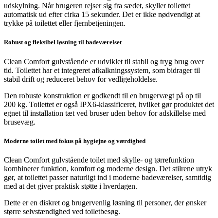
udskylning. Når brugeren rejser sig fra sædet, skyller toilettet
automatisk ud efter cirka 15 sekunder. Det er ikke nødvendigt at
trykke på toilettet eller fjernbetjeningen.
Robust og fleksibel løsning til badeværelset
Clean Comfort gulvstående er udviklet til stabil og tryg brug over
tid. Toilettet har et integreret afkalkningssystem, som bidrager til
stabil drift og reduceret behov for vedligeholdelse.
Den robuste konstruktion er godkendt til en brugervægt på op til
200 kg. Toilettet er også IPX6-klassificeret, hvilket gør produktet det
egnet til installation tæt ved bruser uden behov for adskillelse med
brusevæg.
Moderne toilet med fokus på hygiejne og værdighed
Clean Comfort gulvstående toilet med skylle- og tørrefunktion
kombinerer funktion, komfort og moderne design. Det stilrene utryk
gør, at toilettet passer naturligt ind i moderne badeværelser, samtidig
med at det giver praktisk støtte i hverdagen.
Dette er en diskret og brugervenlig løsning til personer, der ønsker
større selvstændighed ved toiletbesøg.