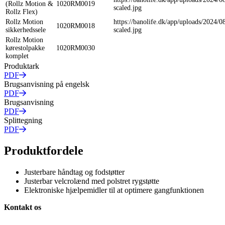
(Rollz Motion &
1020RM0019
scaled.jpg
Rollz Flex)
Rollz Motion
https://banolife.dk/app/uploads/2024/0
1020RM0018
sikkerhedssele
scaled.jpg
Rollz Motion
kørestolpakke
1020RM0030
komplet
Produktark
PDF
Brugsanvisning på engelsk
PDF
Brugsanvisning
PDF
Splittegning
PDF
Produktfordele
Justerbare håndtag og fodstøtter
Justerbar velcrolænd med polstret rygstøtte
Elektroniske hjælpemidler til at optimere gangfunktionen
Kontakt os