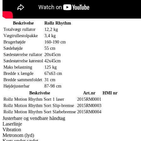
Beskrivelse
Rollz Rhythm
Totalvægt rullator
12,2 kg
Vægtrullestolpakke
3,4 kg
Brugerhøjde
160-190 cm
Sædehøjde
55 cm
Sædestørrelse rullator
20x45cm
Sædestørrelse kørestol
42x45cm
Maks belastning
125 kg
Bredde x længde
67x63 cm
Bredde sammenfoldet
31 cm
Højdejusterbar
87-98 cm
Beskrivelse
Art.nr
HMI nr
Rollz Motion Rhythm Sort 1 laser
2015RM0001
Rollz Motion Rhythm Sort Slip-bremse
2015RM0003
Rollz Motion Rhythm Sort Slæbebremse
2015RM0004
Justerbare og vendbare håndtag
Laserlinje
Vibration
Metronom (lyd)
Kurv under sædet