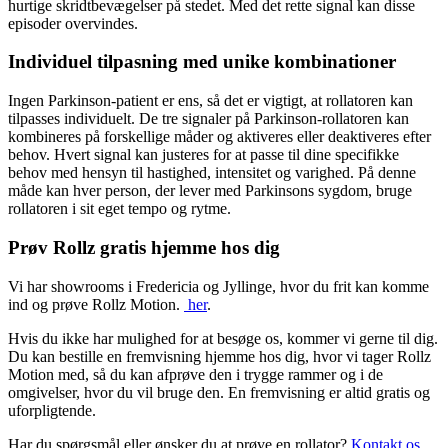
hurtige skridtbevægelser på stedet. Med det rette signal kan disse
episoder overvindes.
Individuel tilpasning med unike kombinationer
Ingen Parkinson-patient er ens, så det er vigtigt, at rollatoren kan
tilpasses individuelt. De tre signaler på Parkinson-rollatoren kan
kombineres på forskellige måder og aktiveres eller deaktiveres efter
behov. Hvert signal kan justeres for at passe til dine specifikke
behov med hensyn til hastighed, intensitet og varighed. På denne
måde kan hver person, der lever med Parkinsons sygdom, bruge
rollatoren i sit eget tempo og rytme.
Prøv Rollz gratis hjemme hos dig
Vi har showrooms i Fredericia og Jyllinge, hvor du frit kan komme
ind og prøve Rollz Motion.
her
.
Hvis du ikke har mulighed for at besøge os, kommer vi gerne til dig.
Du kan bestille en fremvisning hjemme hos dig, hvor vi tager Rollz
Motion med, så du kan afprøve den i trygge rammer og i de
omgivelser, hvor du vil bruge den. En fremvisning er altid gratis og
uforpligtende.
Har du spørgsmål eller ønsker du at prøve en rollator?
Kontakt os