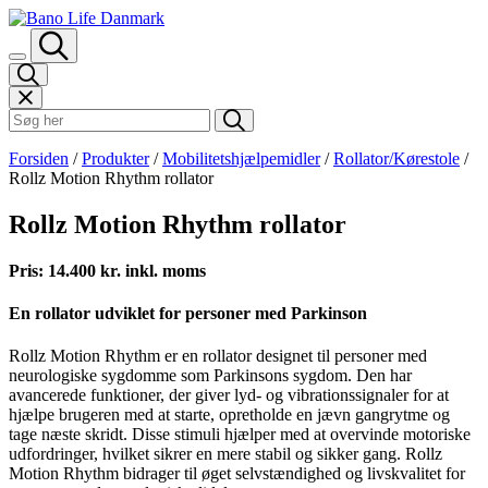
Spring til indhold
Søk i Bano Life
Forsiden
/
Produkter
/
Mobilitetshjælpemidler
/
Rollator/Kørestole
/
Rollz Motion Rhythm rollator
Rollz Motion Rhythm rollator
Pris: 14.400 kr. inkl. moms
En rollator udviklet for personer med Parkinson
Rollz Motion Rhythm er en rollator designet til personer med
neurologiske sygdomme som Parkinsons sygdom. Den har
avancerede funktioner, der giver lyd- og vibrationssignaler for at
hjælpe brugeren med at starte, opretholde en jævn gangrytme og
tage næste skridt. Disse stimuli hjælper med at overvinde motoriske
udfordringer, hvilket sikrer en mere stabil og sikker gang. Rollz
Motion Rhythm bidrager til øget selvstændighed og livskvalitet for