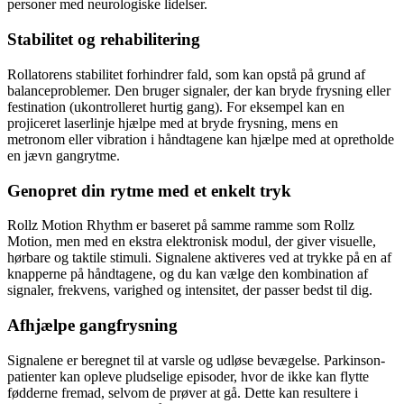
personer med neurologiske lidelser.
Stabilitet og rehabilitering
Rollatorens stabilitet forhindrer fald, som kan opstå på grund af
balanceproblemer. Den bruger signaler, der kan bryde frysning eller
festination (ukontrolleret hurtig gang). For eksempel kan en
projiceret laserlinje hjælpe med at bryde frysning, mens en
metronom eller vibration i håndtagene kan hjælpe med at opretholde
en jævn gangrytme.
Genopret din rytme med et enkelt tryk
Rollz Motion Rhythm er baseret på samme ramme som Rollz
Motion, men med en ekstra elektronisk modul, der giver visuelle,
hørbare og taktile stimuli. Signalene aktiveres ved at trykke på en af
knapperne på håndtagene, og du kan vælge den kombination af
signaler, frekvens, varighed og intensitet, der passer bedst til dig.
Afhjælpe gangfrysning
Signalene er beregnet til at varsle og udløse bevægelse. Parkinson-
patienter kan opleve pludselige episoder, hvor de ikke kan flytte
fødderne fremad, selvom de prøver at gå. Dette kan resultere i