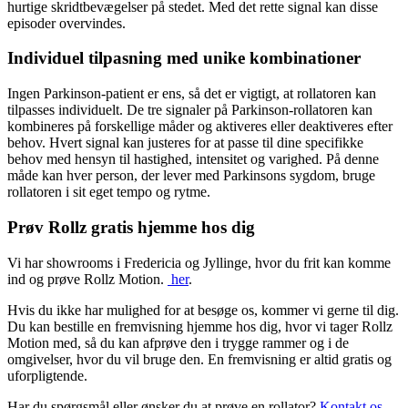
hurtige skridtbevægelser på stedet. Med det rette signal kan disse
episoder overvindes.
Individuel tilpasning med unike kombinationer
Ingen Parkinson-patient er ens, så det er vigtigt, at rollatoren kan
tilpasses individuelt. De tre signaler på Parkinson-rollatoren kan
kombineres på forskellige måder og aktiveres eller deaktiveres efter
behov. Hvert signal kan justeres for at passe til dine specifikke
behov med hensyn til hastighed, intensitet og varighed. På denne
måde kan hver person, der lever med Parkinsons sygdom, bruge
rollatoren i sit eget tempo og rytme.
Prøv Rollz gratis hjemme hos dig
Vi har showrooms i Fredericia og Jyllinge, hvor du frit kan komme
ind og prøve Rollz Motion.
her
.
Hvis du ikke har mulighed for at besøge os, kommer vi gerne til dig.
Du kan bestille en fremvisning hjemme hos dig, hvor vi tager Rollz
Motion med, så du kan afprøve den i trygge rammer og i de
omgivelser, hvor du vil bruge den. En fremvisning er altid gratis og
uforpligtende.
Har du spørgsmål eller ønsker du at prøve en rollator?
Kontakt os