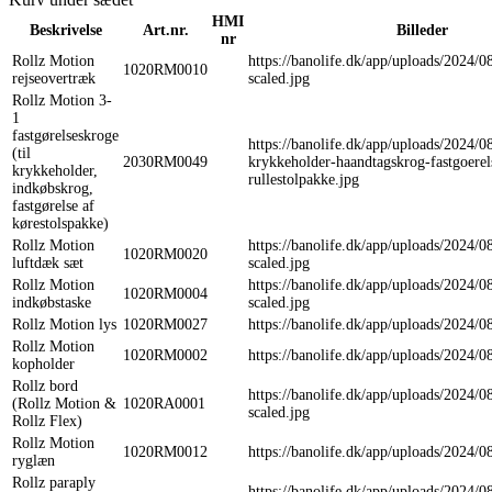
HMI
Beskrivelse
Art.nr.
Billeder
nr
Rollz Motion
https://banolife.dk/app/uploads/2024/0
1020RM0010
rejseovertræk
scaled.jpg
Rollz Motion 3-
1
fastgørelseskroge
https://banolife.dk/app/uploads/2024/0
(til
2030RM0049
krykkeholder-haandtagskrog-fastgoerel
krykkeholder,
rullestolpakke.jpg
indkøbskrog,
fastgørelse af
kørestolspakke)
Rollz Motion
https://banolife.dk/app/uploads/2024/0
1020RM0020
luftdæk sæt
scaled.jpg
Rollz Motion
https://banolife.dk/app/uploads/2024/0
1020RM0004
indkøbstaske
scaled.jpg
Rollz Motion lys
1020RM0027
https://banolife.dk/app/uploads/2024/0
Rollz Motion
1020RM0002
https://banolife.dk/app/uploads/2024/0
kopholder
Rollz bord
https://banolife.dk/app/uploads/2024/0
(Rollz Motion &
1020RA0001
scaled.jpg
Rollz Flex)
Rollz Motion
1020RM0012
https://banolife.dk/app/uploads/2024/
ryglæn
Rollz paraply
https://banolife.dk/app/uploads/2024/0