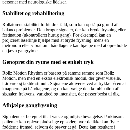
personer med neurologiske lidelser.
Stabilitet og rehabilitering
Rollatorens stabilitet forhindrer fald, som kan opstå på grund af
balanceproblemer. Den bruger signaler, der kan bryde frysning eller
festination (ukontrolleret hurtig gang). For eksempel kan en
projiceret laserlinje hjælpe med at bryde frysning, mens en
metronom eller vibration i håndtagene kan hjælpe med at opretholde
en jævn gangrytme.
Genopret din rytme med et enkelt tryk
Rollz Motion Rhythm er baseret på samme ramme som Rollz
Motion, men med en ekstra elektronisk modul, der giver visuelle,
hørbare og taktile stimuli. Signalene aktiveres ved at trykke på en af
knapperne på håndtagene, og du kan vælge den kombination af
signaler, frekvens, varighed og intensitet, der passer bedst til dig.
Afhjælpe gangfrysning
Signalene er beregnet til at varsle og udløse bevægelse. Parkinson-
patienter kan opleve pludselige episoder, hvor de ikke kan flytte
fødderne fremad, selvom de prøver at gå. Dette kan resultere i