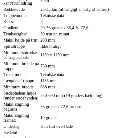
5 cm
kant/forhindring
Rækkevidde
25-35 km (afhængigt af valg af batteri)
Trappemodus
Tekniske data
Klasse
E
Gradient
20-36 grader / 36,4 %-72,6
Trinhastighed
30 trin pr. minut
Maks. højde på trin
200 mm
Spiraltrappe
Ikke muligt
Minimumsstørrelse
1150 x 1150 mm
på trappeafsats
Minimum bredde på
760 mm
trappe
Track modus
Tekniske data
Længde af trappe
1135 mm
Minimum bredde
688 mm
Sædepladens højde
550-690 mm (19 graders hældning)
(under sædehynden)
Maks. stigning
36 grader / 72,6 procent
baglæns
Maks. stigning
10 grader
fremad
Underlag
Kun fast overflade
Sædeløft