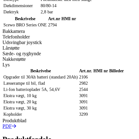
Dækdimensioner
80/80-14
Dæktryk
2,8 bar
Beskrivelse
Art.nr
HMI nr
Scewo BRO Series ONE
2794
Bakkamera
Telefonholder
Udsvingbar joystick
Lårstøtte
Sæde- og ryghynde
Nakkestøtte
Lys
Beskrivelse
Art.nr.
HMI nr
Billeder
Opgrader til 30Ah batteri (standard 20Ah)
2106
Læsserampe til bil, flad
2982
Li-Ion batterioplader 5A, 54,6V
2544
Ekstra vægt, 10 kg
3091
Ekstra vægt, 20 kg
3091
Ekstra vægt, 30 kg
3091
Kopholder
3299
Produktblad
PDF