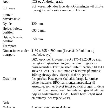
App
IOS og Android, gratis
Softwaren udvikles løbende. Opdateringer vil tilføje
Software
nye og forbedre eksisterende funktioner.
Støtte til
hoved/nakke
Dybde
120 mm
Højde, højeste
893,5 mm
position
Højde, laveste
650 mm
position
Transport
Dimensioner under
1130 x 695 x 790 mm (larvebåndsfunktion og
transport
nedfældet ryg)
BRO opfylder kravene i ISO 7176-19:2008 og skal
fastgøres i kørselsretningen, når den bruges som
passagersæde.6 kraftige seler, testet i henhold til ISO
10542 eller DIN 75078 med en testkraft på mindst
160 kg (heavy-duty-klasse), skal bruges til
Crash-test
fastgørelse. Passagerer skal altid bruge køretøjets
sikkerhedssele. BRO har monteringspunkter til
kørestole, som er blevet testet og skal bruges til dette
formål. I testproceduren blev seleføringen tildelt den
højeste bedømmelse "God". Testen blev udført med
en dummy, der vejede 78 kg.
Dæk
Dæktype
Pneumatiske dæk med slange