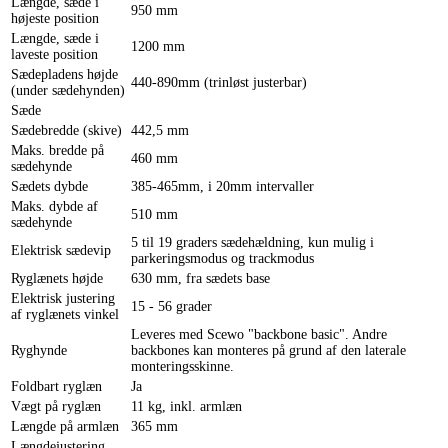
Længde, sæde i
950 mm
højeste position
Længde, sæde i
1200 mm
laveste position
Sædepladens højde
440-890mm (trinløst justerbar)
(under sædehynden)
Sæde
Sædebredde (skive)
442,5 mm
Maks. bredde på
460 mm
sædehynde
Sædets dybde
385-465mm, i 20mm intervaller
Maks. dybde af
510 mm
sædehynde
5 til 19 graders sædehældning, kun mulig i
Elektrisk sædevip
parkeringsmodus og trackmodus
Ryglænets højde
630 mm, fra sædets base
Elektrisk justering
15 - 56 grader
af ryglænets vinkel
Leveres med Scewo "backbone basic". Andre
Ryghynde
backbones kan monteres på grund af den laterale
monteringsskinne.
Foldbart ryglæn
Ja
Vægt på ryglæn
11 kg, inkl. armlæn
Længde på armlæn
365 mm
Længdejustering