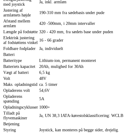
Ja, inkl. armlæn
med joystick
Justering af
190-310 mm fra sædebasis under pude
armlænets højde
Afstand mellem
420 -500mm, i 20mm intervaller
armlæn
Længde på fodstøtte
320 - 420 mm, fra sædets base under puden
Elektrisk justering
16 - 66 grader
af fodstøttens vinkel
Foldbare fodplader
Ja, individuelt
Batteri
Batteritype
Lithium-ion, permanent monteret
Batteriets kapacitet
20Ah, mulighed for 30Ah
Vægt af batteri
6,5 kg
Volt
48V
Maks. opladningstid
ca. 5 timer
Opladerens volt
54,6V
Opladerens
5A
spænding
Opladningscyklusser
1000+
Tilladt på
Ja, UN 38,3 IATA-kørestolsklassificering: WCLB
flyvemaskiner
Betjening
Styring
Joystick, kan monteres på begge sider, drejelig.