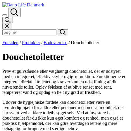
Spring til indhold
Søk i Bano Life
Forsiden
/
Produkter
/
Badeværelse
/
Douchetoiletter
Douchetoiletter
Prøv et gulvstående eller væghængt douchetoilet, der er udstyret
med en integreret, effektiv skylle-og tørrefunktion. Funktionerne er
integreret direkte i toilettet og kræver kun en udskiftning af dit
nuværende toilet. Oplev følelsen af at blive renset med rent,
tempereret vand og opdag en helt ny grad af friskhed.
Udover de hygiejniske fordele kan douchetoiletter være en
uvurderlig hjælp for ældre eller personer med nedsat mobilitet, der
har svært ved at klare toiletbesøget selv. Ved at investere i et
douchetoilet får du ikke kun øget komfort og renhed, men også et
praktisk hjælpemiddel, der kan gøre hverdagen lettere og mere
behagelig for brugere med særlige behov.