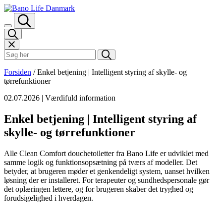
Spring til indhold
Søk i Bano Life
Forsiden
/
Enkel betjening | Intelligent styring af skylle- og
tørrefunktioner
02.07.2026
| Værdifuld information
Enkel betjening | Intelligent styring af
skylle- og tørrefunktioner
Alle Clean Comfort douchetoiletter fra Bano Life er udviklet med
samme logik og funktionsopsætning på tværs af modeller. Det
betyder, at brugeren møder et genkendeligt system, uanset hvilken
løsning der er installeret. For terapeuter og sundhedspersonale gør
det oplæringen lettere, og for brugeren skaber det tryghed og
forudsigelighed i hverdagen.