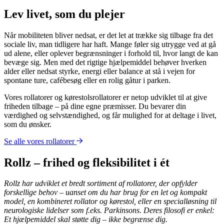
Lev livet, som du plejer
Når mobiliteten bliver nedsat, er det let at trække sig tilbage fra det
sociale liv, man tidligere har haft. Mange føler sig utrygge ved at gå
ud alene, eller oplever begrænsninger i forhold til, hvor langt de kan
bevæge sig. Men med det rigtige hjælpemiddel behøver hverken
alder eller nedsat styrke, energi eller balance at stå i vejen for
spontane ture, cafébesøg eller en rolig gåtur i parken.
Vores rollatorer og kørestolsrollatorer er netop udviklet til at give
friheden tilbage – på dine egne præmisser. Du bevarer din
værdighed og selvstændighed, og får mulighed for at deltage i livet,
som du ønsker.
Se alle vores rollatorer
Rollz – frihed og fleksibilitet i ét
Rollz har udviklet et bredt sortiment af rollatorer, der opfylder
forskellige behov – uanset om du har brug for en let og kompakt
model, en kombineret rollator og kørestol, eller en specialløsning til
neurologiske lidelser som f.eks. Parkinsons. Deres filosofi er enkel:
Et hjælpemiddel skal støtte dig – ikke begrænse dig.