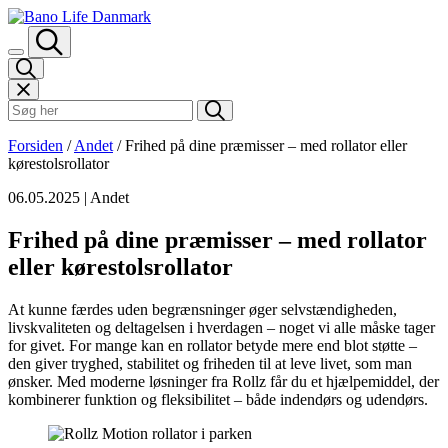
Spring til indhold
Søk i Bano Life
Forsiden
/
Andet
/
Frihed på dine præmisser – med rollator eller
kørestolsrollator
06.05.2025
| Andet
Frihed på dine præmisser – med rollator
eller kørestolsrollator
At kunne færdes uden begrænsninger øger selvstændigheden,
livskvaliteten og deltagelsen i hverdagen – noget vi alle måske tager
for givet. For mange kan en rollator betyde mere end blot støtte –
den giver tryghed, stabilitet og friheden til at leve livet, som man
ønsker. Med moderne løsninger fra Rollz får du et hjælpemiddel, der
kombinerer funktion og fleksibilitet – både indendørs og udendørs.