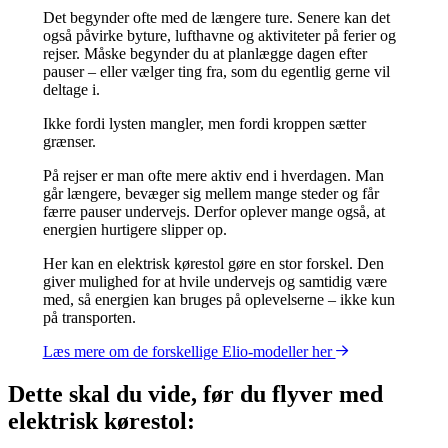
Det begynder ofte med de længere ture. Senere kan det
også påvirke byture, lufthavne og aktiviteter på ferier og
rejser. Måske begynder du at planlægge dagen efter
pauser – eller vælger ting fra, som du egentlig gerne vil
deltage i.
Ikke fordi lysten mangler, men fordi kroppen sætter
grænser.
På rejser er man ofte mere aktiv end i hverdagen. Man
går længere, bevæger sig mellem mange steder og får
færre pauser undervejs. Derfor oplever mange også, at
energien hurtigere slipper op.
Her kan en elektrisk kørestol gøre en stor forskel. Den
giver mulighed for at hvile undervejs og samtidig være
med, så energien kan bruges på oplevelserne – ikke kun
på transporten.
Læs mere om de forskellige Elio-modeller her
Dette skal du vide, før du flyver med
elektrisk kørestol: