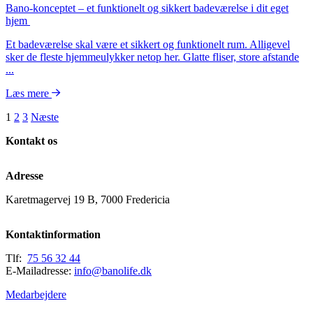
Bano-konceptet – et funktionelt og sikkert badeværelse i dit eget
hjem
Et badeværelse skal være et sikkert og funktionelt rum. Alligevel
sker de fleste hjemmeulykker netop her. Glatte fliser, store afstande
...
Læs mere
Posts
1
2
3
Næste
pagination
Kontakt os
Adresse
Karetmagervej 19 B, 7000 Fredericia
Kontaktinformation
Tlf:
75 56 32 44
E-Mailadresse:
info@banolife.dk
Medarbejdere