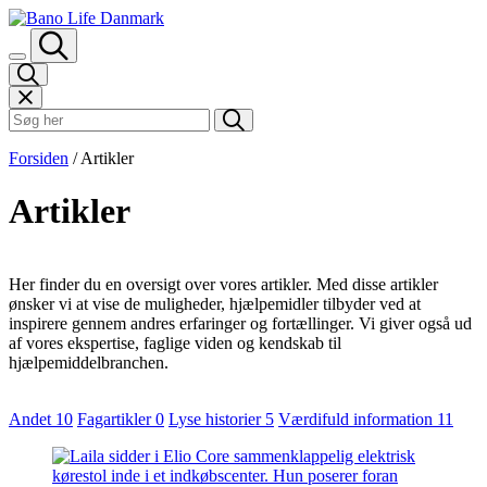
Spring til indhold
Søk i Bano Life
Forsiden
/
Artikler
Artikler
Her finder du en oversigt over vores artikler. Med disse artikler
ønsker vi at vise de muligheder, hjælpemidler tilbyder ved at
inspirere gennem andres erfaringer og fortællinger. Vi giver også ud
af vores ekspertise, faglige viden og kendskab til
hjælpemiddelbranchen.
Artikler
Andet
10
Fagartikler
0
Lyse historier
5
Værdifuld information
11
kategori
filter