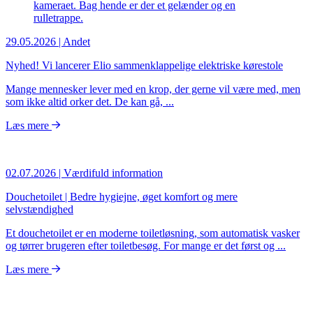
29.05.2026
| Andet
Nyhed! Vi lancerer Elio sammenklappelige elektriske kørestole
Mange mennesker lever med en krop, der gerne vil være med, men
som ikke altid orker det. De kan gå, ...
Læs mere
02.07.2026
| Værdifuld information
Douchetoilet | Bedre hygiejne, øget komfort og mere
selvstændighed
Et douchetoilet er en moderne toiletløsning, som automatisk vasker
og tørrer brugeren efter toiletbesøg. For mange er det først og ...
Læs mere