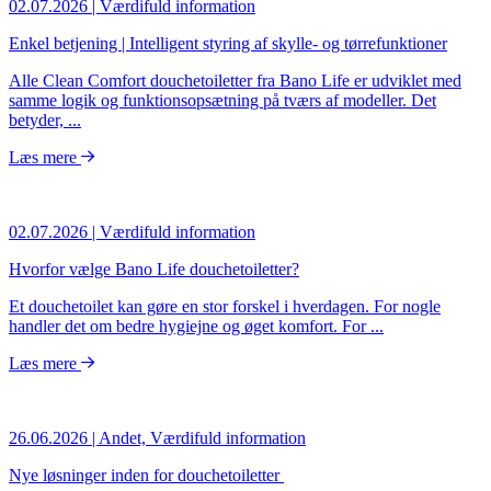
02.07.2026
| Værdifuld information
Enkel betjening | Intelligent styring af skylle- og tørrefunktioner
Alle Clean Comfort douchetoiletter fra Bano Life er udviklet med
samme logik og funktionsopsætning på tværs af modeller. Det
betyder, ...
Læs mere
02.07.2026
| Værdifuld information
Hvorfor vælge Bano Life douchetoiletter?
Et douchetoilet kan gøre en stor forskel i hverdagen. For nogle
handler det om bedre hygiejne og øget komfort. For ...
Læs mere
26.06.2026
| Andet, Værdifuld information
Nye løsninger inden for douchetoiletter