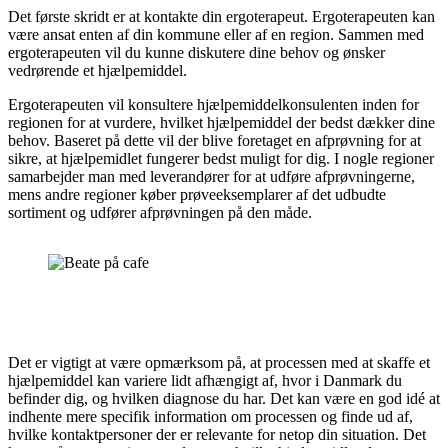
Det første skridt er at kontakte din ergoterapeut. Ergoterapeuten kan
være ansat enten af din kommune eller af en region. Sammen med
ergoterapeuten vil du kunne diskutere dine behov og ønsker
vedrørende et hjælpemiddel.
Ergoterapeuten vil konsultere hjælpemiddelkonsulenten inden for
regionen for at vurdere, hvilket hjælpemiddel der bedst dækker dine
behov. Baseret på dette vil der blive foretaget en afprøvning for at
sikre, at hjælpemidlet fungerer bedst muligt for dig. I nogle regioner
samarbejder man med leverandører for at udføre afprøvningerne,
mens andre regioner køber prøveeksemplarer af det udbudte
sortiment og udfører afprøvningen på den måde.
Det er vigtigt at være opmærksom på, at processen med at skaffe et
hjælpemiddel kan variere lidt afhængigt af, hvor i Danmark du
befinder dig, og hvilken diagnose du har. Det kan være en god idé at
indhente mere specifik information om processen og finde ud af,
hvilke kontaktpersoner der er relevante for netop din situation. Det