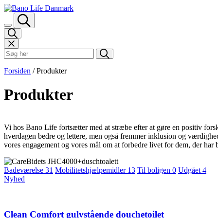
Spring til indhold
Søk i Bano Life
Forsiden
/
Produkter
Produkter
Vi hos Bano Life fortsætter med at stræbe efter at gøre en positiv fors
hverdagen bedre og lettere, men også fremmer inklusion og værdighed. V
vores engagement og vores mål om at forbedre livet for dem, der har 
Artikler
Badeværelse
31
Mobilitetshjælpemidler
13
Til boligen
0
Udgået
4
Nyhed
kategori
filter
Clean Comfort gulvstående douchetoilet