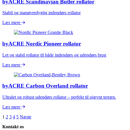
byACRE Scandinavian Butler rollator
Stabil og manøvredygtig indendørs rollator
Læs mere
byACRE Nordic Pioneer rollator
Let og stabil rollator til både indendørs og udendørs brug
Læs mere
byACRE Carbon Overland rollator
Ultralet og robust udendørs rollator – perfekt til ujævnt terræn.
Læs mere
Posts
1
2
3
4
5
Næste
pagination
Kontakt os